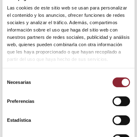
Las cookies de este sitio web se usan para personalizar
el contenido y los anuncios, ofrecer funciones de redes
sociales y analizar el tráfico. Además, compartimos
DESCUBRE NUESTRA TIENDA FÍSICA
información sobre el uso que haga del sitio web con
nuestros partners de redes sociales, publicidad y análisis
web, quienes pueden combinarla con otra información
Escucha la demostración
que les haya proporcionado o que hayan recopilado a
partir del uso que haya hecho de sus servicios.
Selección
Necesarias
de
consentimiento
Preferencias
Estadística