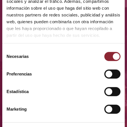
TEMPLOS, MONTAÑAS Y COMUNIDADES
sociales y analizar el tráfico. Además, compartimos
LOCALES
información sobre el uso que haga del sitio web con
nuestros partners de redes sociales, publicidad y análisis
web, quienes pueden combinarla con otra información
que les haya proporcionado o que hayan recopilado a
partir del uso que haya hecho de sus servicios.
Selección
Necesarias
Encuentros con
Trekking de alta
de
animales
montaña con guías
consentimiento
locales
Preferencias
Estadística
Marketing
Paisajes idílicos
Contacto con
población local