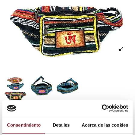
Riñonera de colores
con bordado
Consentimiento
Detalles
Acerca de las cookies