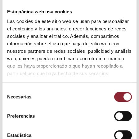
15,00 €
Esta página web usa cookies
Impuestos incluidos
Las cookies de este sitio web se usan para personalizar
el contenido y los anuncios, ofrecer funciones de redes
Riñonera de algodón de diferentes colores con bordado de
sociales y analizar el tráfico. Además, compartimos
signos auspiciosos del budismo tibetano en la parte frontal.
información sobre el uso que haga del sitio web con
nuestros partners de redes sociales, publicidad y análisis
Medidas: 25 x 15 cms.
web, quienes pueden combinarla con otra información
que les haya proporcionado o que hayan recopilado a
partir del uso que haya hecho de sus servicios.
Añadir al carrito
Selección
Necesarias
de
consentimiento
¿Tienes dudas? Te asesoramos
Preferencias
Estadística