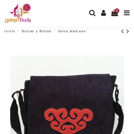
0
Inicio
Bolsas y Bolsos
bolso mediano