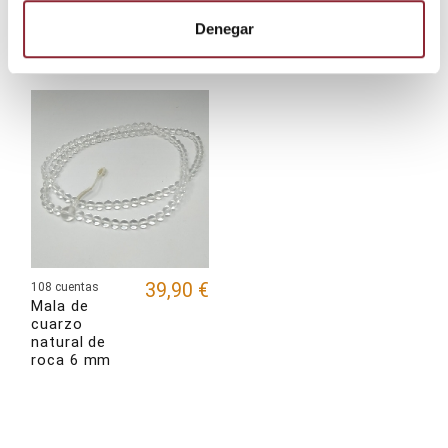
producto también compraron:
Denegar
39,90 €
108 cuentas
Mala de
cuarzo
natural de
roca 6 mm