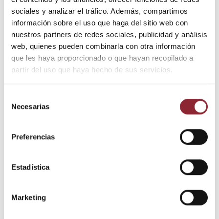
Añadir al carrito
sociales y analizar el tráfico. Además, compartimos
información sobre el uso que haga del sitio web con
nuestros partners de redes sociales, publicidad y análisis
web, quienes pueden combinarla con otra información
¿Tienes dudas? Te asesoramos
que les haya proporcionado o que hayan recopilado a
partir del uso que haya hecho de sus servicios.
Selección
Envío gratis +60€
Necesarias
de
Pago seguro
consentimiento
Entrega 24/72h
Preferencias
DESCUBRE NUESTRA TIENDA FÍSICA
Estadística
Marketing