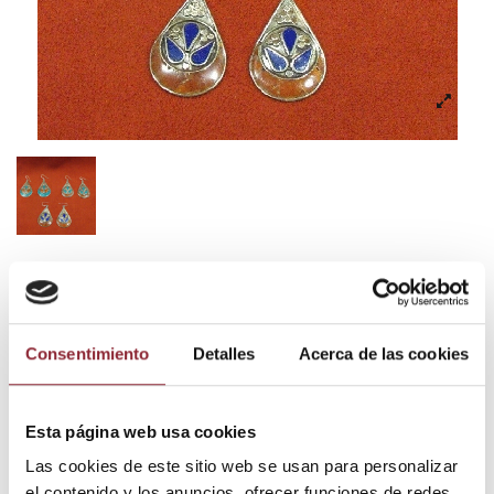
Pendiente pen67
14,90 €
Consentimiento
Detalles
Acerca de las cookies
Impuestos incluidos
Esta página web usa cookies
Las cookies de este sitio web se usan para personalizar
el contenido y los anuncios, ofrecer funciones de redes