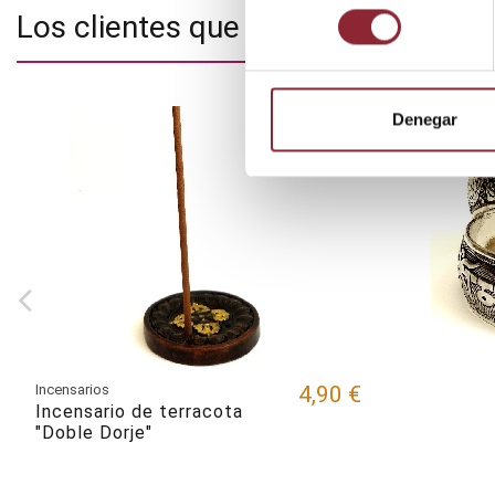
consentimiento
Los clientes que adquirieron este
Denegar