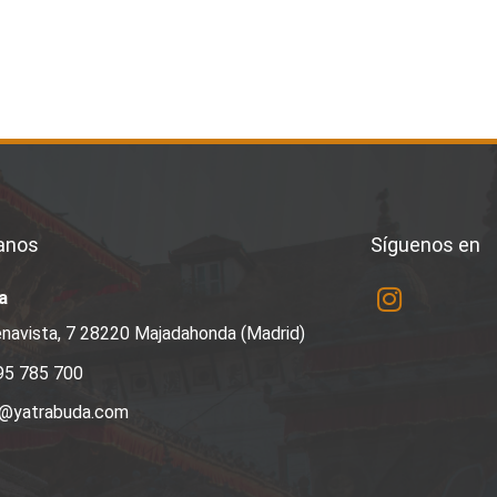
anos
Síguenos en
a
navista, 7 28220 Majadahonda (Madrid)
95 785 700
a@yatrabuda.com