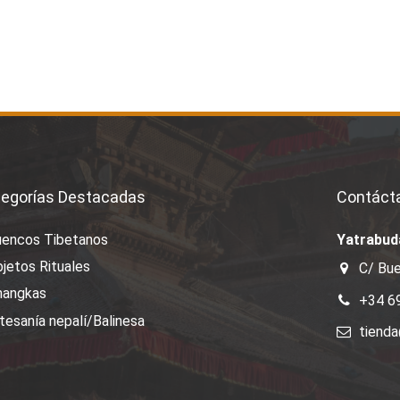
egorías Destacadas
Contáct
uencos Tibetanos
Yatrabud
jetos Rituales
C/ Bue
hangkas
+34 6
tesanía nepalí/Balinesa
tiend