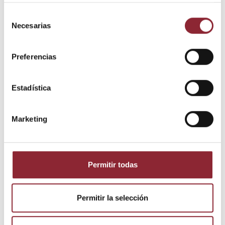
Selección
Necesarias
de
consentimiento
Preferencias
Estadística
Descripción
Detalles del producto
Marketing
Medidas: 5 cms. largo
Permitir todas
Los clientes que adquirieron este
Permitir la selección
producto también compraron: