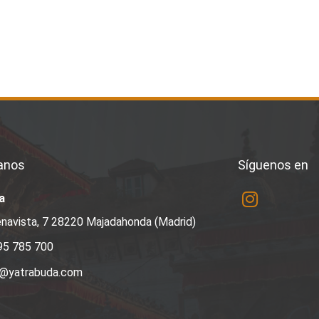
anos
Síguenos en
a
navista, 7 28220 Majadahonda (Madrid)
95 785 700
a@yatrabuda.com