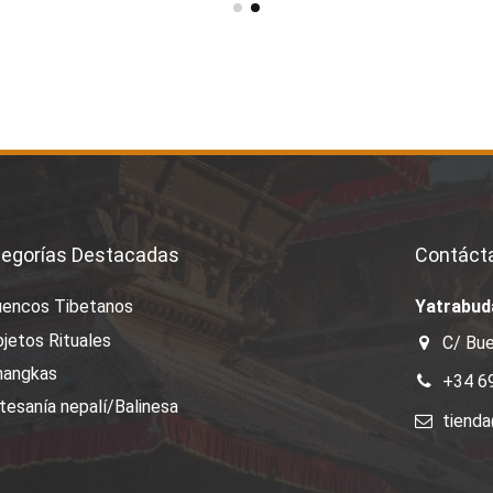
egorías Destacadas
Contáct
uencos Tibetanos
Yatrabud
jetos Rituales
C/ Bue
hangkas
+34 6
tesanía nepalí/Balinesa
tiend