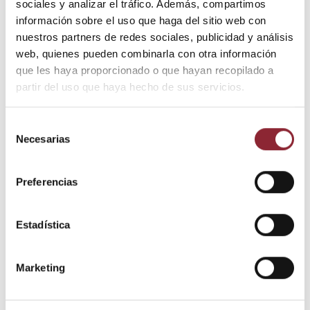
sociales y analizar el tráfico. Además, compartimos
Añadir al carrito
información sobre el uso que haga del sitio web con
nuestros partners de redes sociales, publicidad y análisis
web, quienes pueden combinarla con otra información
¿Tienes dudas? Te asesoramos
que les haya proporcionado o que hayan recopilado a
partir del uso que haya hecho de sus servicios.
Selección
Necesarias
de
Envío gratis +60€
consentimiento
Pago seguro
Entrega 24/72h
Preferencias
Estadística
DESCUBRE NUESTRA TIENDA FÍSICA
Marketing