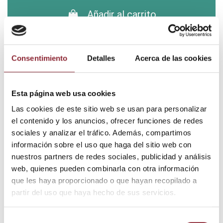
Añadir al carrito
¿Tienes dudas? Te asesoramos
Consentimiento
Detalles
Acerca de las cookies
Esta página web usa cookies
Envío gratis +60€
Las cookies de este sitio web se usan para personalizar
Pago seguro
el contenido y los anuncios, ofrecer funciones de redes
Entrega 24/72h
sociales y analizar el tráfico. Además, compartimos
información sobre el uso que haga del sitio web con
nuestros partners de redes sociales, publicidad y análisis
web, quienes pueden combinarla con otra información
DESCUBRE NUESTRA TIENDA FÍSICA
que les haya proporcionado o que hayan recopilado a
partir del uso que haya hecho de sus servicios.
Selección