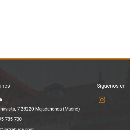
anos
Síguenos en
a
navista, 7 28220 Majadahonda (Madrid)
95 785 700
a@yatrabuda.com