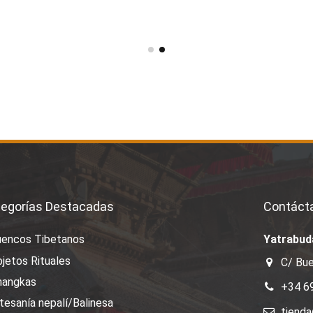
egorías Destacadas
Contáct
uencos Tibetanos
Yatrabud
jetos Rituales
C/ Bue
hangkas
+34 6
tesanía nepalí/Balinesa
tiend