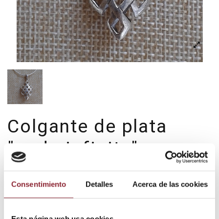
Colgante de plata
"nudo infinito"
colgplat6
Consentimiento
Detalles
Acerca de las cookies
27,00 €
Impuestos incluidos
Esta página web usa cookies