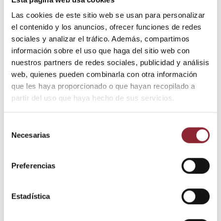
Las cookies de este sitio web se usan para personalizar
el contenido y los anuncios, ofrecer funciones de redes
sociales y analizar el tráfico. Además, compartimos
información sobre el uso que haga del sitio web con
Añadir al carrito
nuestros partners de redes sociales, publicidad y análisis
web, quienes pueden combinarla con otra información
que les haya proporcionado o que hayan recopilado a
¿Tienes dudas? Te asesoramos
partir del uso que haya hecho de sus servicios.
Selección
Necesarias
de
Envío gratis +60€
consentimiento
Pago seguro
Preferencias
Entrega 24/72h
Estadística
DESCUBRE NUESTRA TIENDA FÍSICA