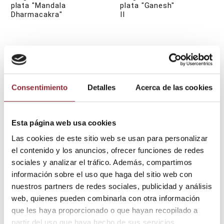
plata "Mandala
plata "Ganesh"
Dharmacakra"
II
Consentimiento
Detalles
Acerca de las cookies
Esta página web usa cookies
Las cookies de este sitio web se usan para personalizar
22,00 €
22,00 €
Plata y Pedrería
Plata y Pedrería
el contenido y los anuncios, ofrecer funciones de redes
Colgante de
Colgante de
plata "Ganesh"
sociales y analizar el tráfico. Además, compartimos
plata "Buda"
información sobre el uso que haga del sitio web con
nuestros partners de redes sociales, publicidad y análisis
web, quienes pueden combinarla con otra información
que les haya proporcionado o que hayan recopilado a
partir del uso que haya hecho de sus servicios.