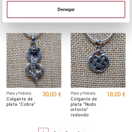
18,00 €
22,00 €
Plata y Pedrería
Plata y Pedrería
Colgante de
Colgante de
Denegar
plata "Sol y
plata "Chhepu"
luna" pequeño
30,00 €
18,00 €
Plata y Pedrería
Plata y Pedrería
Colgante de
Colgante de
plata "Cobra"
plata "Nudo
infinito"
redondo