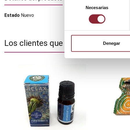
Selección
Necesarias
de
consentimiento
Estado
Nuevo
Los clientes que adquirieron este
Denegar