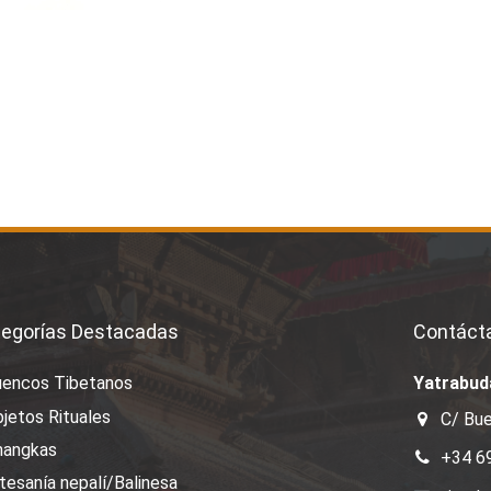
egorías Destacadas
Contáct
uencos Tibetanos
Yatrabud
jetos Rituales
C/ Bue
hangkas
+34 6
tesanía nepalí/Balinesa