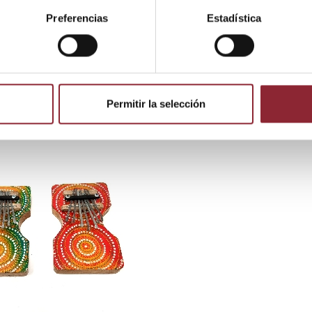
Preferencias
Estadística
 producto también compraron:
Permitir la selección